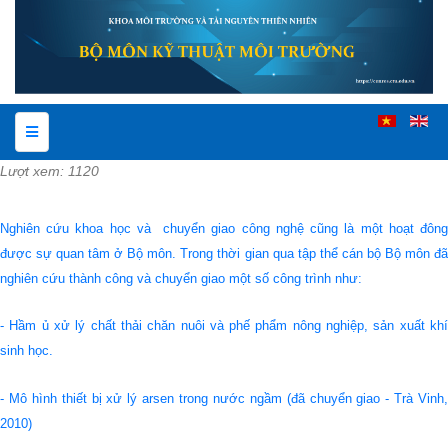
Lượt xem: 1120
Nghiên cứu khoa học và chuyển giao công nghệ cũng là một hoạt đông
được sự quan tâm ở Bộ môn. Trong thời gian qua tập thể cán bộ Bộ môn đã
nghiên cứu thành công và chuyển giao một số công trình như:
- Hầm ủ xử lý chất thải chăn nuôi và phế phẩm nông nghiệp, sản xuất khí
sinh học.
- Mô hình thiết bị xử lý arsen trong nước ngầm (đã chuyển giao - Trà Vinh,
2010)