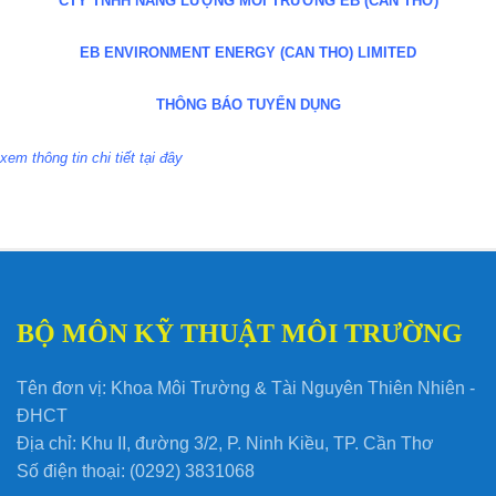
CTY TNHH NĂNG LƯỢNG MÔI TRƯỜNG EB (CẦN THƠ)
EB ENVIRONMENT ENERGY (CAN THO) LIMITED
THÔNG BÁO TUYỂN DỤNG
xem thông tin chi tiết
tại đây
BỘ MÔN KỸ THUẬT MÔI TRƯỜNG
Tên đơn vị: Khoa Môi Trường & Tài Nguyên Thiên Nhiên -
ĐHCT
Địa chỉ: Khu II, đường 3/2, P. Ninh Kiều, TP. Cần Thơ
Số điện thoại: (0292) 3831068