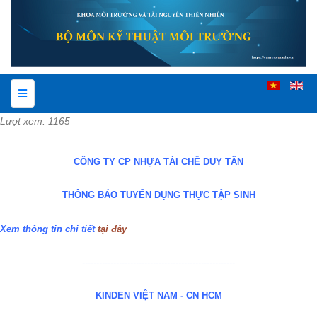
Lượt xem: 1165
CÔNG TY CP NHỰA TÁI CHẾ DUY TÂN
THÔNG BÁO TUYỂN DỤNG THỰC TẬP SINH
Xem thông tin chi tiết
tại đây
------------------------------------------------------
KINDEN VIỆT NAM - CN HCM