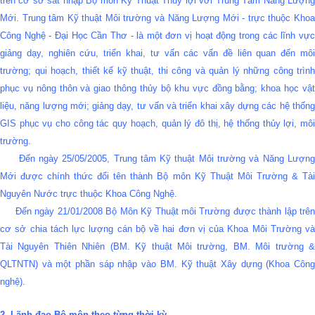
trên cơ sở sát nhập Bộ môn Kỹ Thuật Thủy lợi với Trung Tâm Năng Lượng
Mới. Trung tâm Kỹ thuật Môi trường và Năng Lượng Mới - trực thuộc Khoa
Công Nghệ - Đại Học Cần Thơ - là một đơn vị hoạt động trong các lĩnh vực
giảng dạy, nghiên cứu, triển khai, tư vấn các vấn đề liên quan đến môi
trường; qui hoạch, thiết kế kỹ thuật, thi công và quản lý những công trình
phục vụ nông thôn và giao thông thủy bộ khu vực đồng bằng; khoa học vật
liệu, năng lượng mới; giảng dạy, tư vấn và triển khai xây dựng các hệ thống
GIS phục vụ cho công tác quy hoạch, quản lý đô thị, hệ thống thủy lợi, môi
trường.
Đến ngày 25/05/2005, Trung tâm Kỹ thuật Môi trường và Năng Lượng
Mới được chính thức đổi tên thành Bộ môn Kỹ Thuật Môi Trường & Tài
Nguyên Nước trực thuộc Khoa Công Nghệ.
Đến ngày 21/01/2008 Bộ Môn Kỹ Thuật môi Trường được thành lập trên
cơ sở chia tách lực lượng cán bộ về hai đơn vị của Khoa Môi Trường và
Tài Nguyên Thiên Nhiên (BM. Kỹ thuật Môi trường, BM. Môi trường &
QLTNTN) và một phần sáp nhập vào BM. Kỹ thuật Xây dựng (Khoa Công
nghệ).
2. Lãnh đạo Bộ môn theo từng thời kỳ