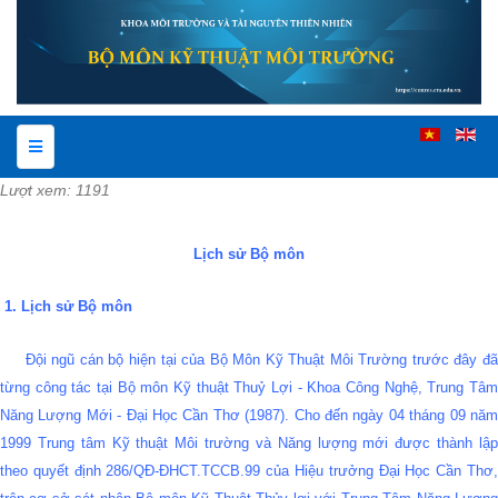
Lượt xem: 1191
Lịch sử Bộ môn
1. Lịch sử Bộ môn
Đội ngũ cán bộ hiện tại của Bộ Môn Kỹ Thuật Môi Trường trước đây đã
từng công tác tại Bộ môn Kỹ thuật Thuỷ Lợi - Khoa Công Nghệ, Trung Tâm
Năng Lượng Mới - Đại Học Cần Thơ (1987). Cho đến ngày 04 tháng 09 năm
1999 Trung tâm Kỹ thuật Môi trường và Năng lượng mới được thành lập
theo quyết định 286/QĐ-ĐHCT.TCCB.99 của Hiệu trưởng Đại Học Cần Thơ,