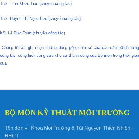
ThS. Trần Khưu Tiến (chuyển công tác)
ThS. Huỳnh Thị Ngọc Lưu (chuyển công tác)
KS. Lê Đức Toàn (chuyển công tác)
Chúng tôi xin ghi nhận những đóng góp, chia sẻ của các cán bộ đã từng
công tác, cống hiến công sức cho sự thành công của Bộ môn trong thời gian
qua.
BỘ MÔN KỸ THUẬT MÔI TRƯỜNG
Tên đơn vị: Khoa Môi Trường & Tài Nguyên Thiên Nhiên -
ĐHCT